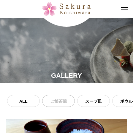
GALLERY
ALL
ご飯茶碗
スープ皿
ボウル