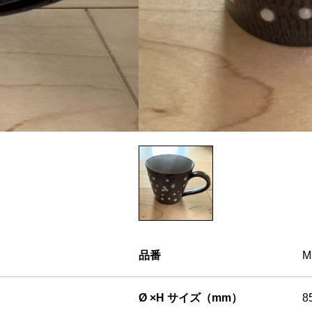
品番
M
Ø ×H サイズ（mm）
8