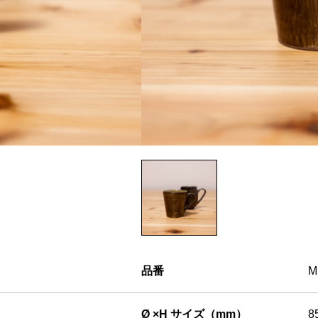
品番
M
Ø ×H サイズ（mm）
8