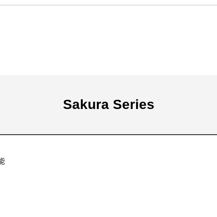
Sakura Series
能