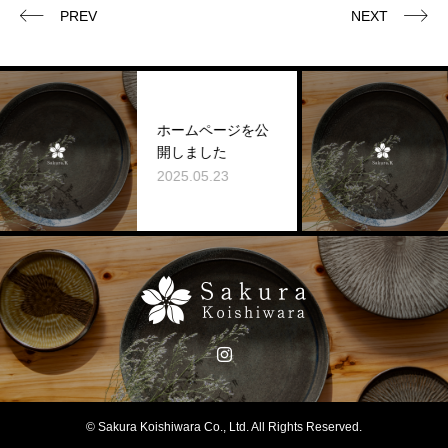
PREV
NEXT
ホームページを公
開しました
2025.05.23
2
© Sakura Koishiwara Co., Ltd. All Rights Reserved.